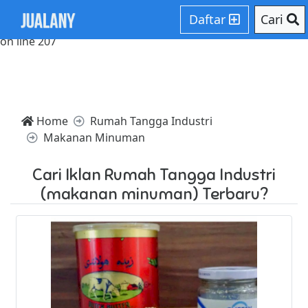
Notice: Trying to access array offset on value of type null in
Daftar
Cari
/home/websiteden/public_html/jualany.com/core/core.php
on line 207
Home
Rumah Tangga Industri
Makanan Minuman
Cari Iklan Rumah Tangga Industri
(makanan minuman) Terbaru?