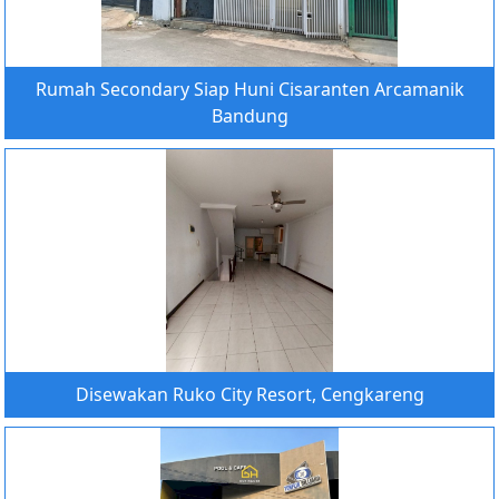
Rumah Secondary Siap Huni Cisaranten Arcamanik
Bandung
Disewakan Ruko City Resort, Cengkareng