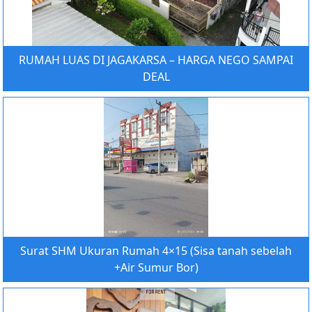
RUMAH LUAS DI JAGAKARSA – HARGA NEGO SAMPAI
DEAL
Surat SHM Ukuran Rumah 4×15 (Sisa tanah sebelah
+Air Sumur Bor)