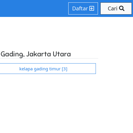
 on line 207
Daftar
Cari
Gading, Jakarta Utara
kelapa gading timur [3]