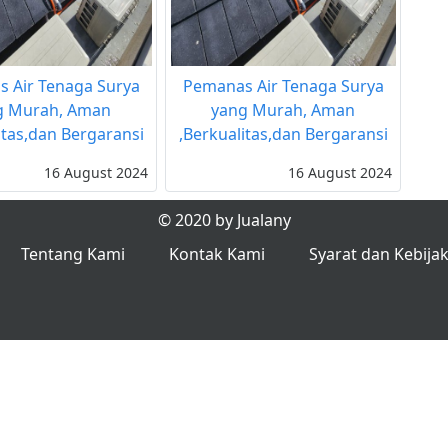
 Air Tenaga Surya
Pemanas Air Tenaga Surya
g Murah, Aman
yang Murah, Aman
itas,dan Bergaransi
,Berkualitas,dan Bergaransi
16 August 2024
16 August 2024
© 2020 by Jualany
Tentang Kami
Kontak Kami
Syarat dan Kebija