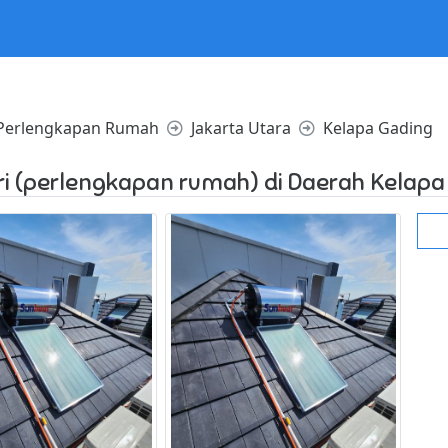
l in /home/websiteden/public_html/jualany.com/core/core.php
Perlengkapan Rumah
Jakarta Utara
Kelapa Gading
i (perlengkapan rumah) di Daerah Kelapa 