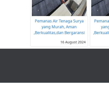
Pemanas Air Tenaga Surya
Pemanas
yang Murah, Aman
yan
,Berkualitas,dan Bergaransi
,Berkual
16 August 2024