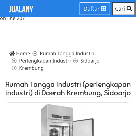
Notice: Trying to access array offset on value of type null in
Daftar
Cari
/home/websiteden/public_html/jualany.com/core/core.php
on line 207
Home
Rumah Tangga Industri
Perlengkapan Industri
Sidoarjo
Krembung
Rumah Tangga Industri (perlengkapan
industri) di Daerah Krembung, Sidoarjo