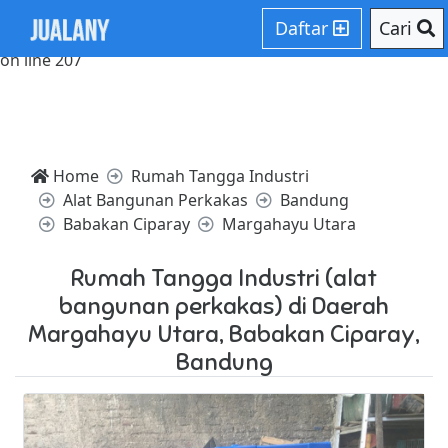
Notice: Trying to access array offset on value of type null in
Daftar
Cari
/home/websiteden/public_html/jualany.com/core/core.php
on line 207
Home
Rumah Tangga Industri
Alat Bangunan Perkakas
Bandung
Babakan Ciparay
Margahayu Utara
Rumah Tangga Industri (alat
bangunan perkakas) di Daerah
Margahayu Utara, Babakan Ciparay,
Bandung