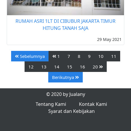
RUMAH ASRI 1LT DI CIBUBUR JAKARTA TIMUR
HITUNG TANAH SAJA
29 May 2021
Sebelumnya
1
7
8
9
10
11
12
13
14
15
16
20
Berikutnya
© 2020 by Jualany
Tentang Kami
Kontak Kami
Syarat dan Kebijakan