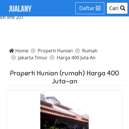
Notice: Trying to access array offset on value of type null in
Daftar
Cari
/home/websiteden/public_html/jualany.com/core/core.php
on line 207
Home
Properti Hunian
Rumah
Jakarta Timur
Harga 400 Juta An
Properti Hunian (rumah) Harga 400
Juta-an