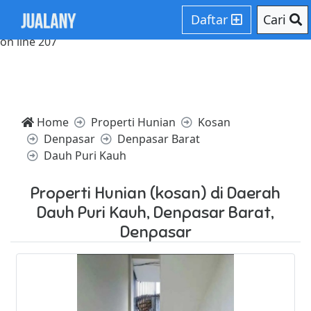
Notice: Trying to access array offset on value of type null in
Daftar
Cari
/home/websiteden/public_html/jualany.com/core/core.php
on line 207
Home
Properti Hunian
Kosan
Denpasar
Denpasar Barat
Dauh Puri Kauh
Properti Hunian (kosan) di Daerah
Dauh Puri Kauh, Denpasar Barat,
Denpasar