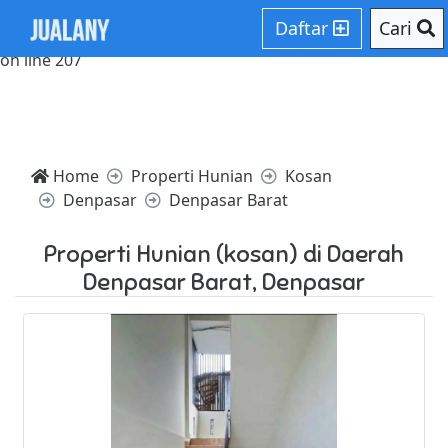
Notice: Trying to access array offset on value of type null in
Daftar
Cari
/home/websiteden/public_html/jualany.com/core/core.php
on line 207
Home
Properti Hunian
Kosan
Denpasar
Denpasar Barat
Properti Hunian (kosan) di Daerah
Denpasar Barat, Denpasar