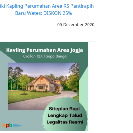
liki Kapling Perumahan Area RS Pantirapih
Baru Wates: DISKON 25%
05 December 2020