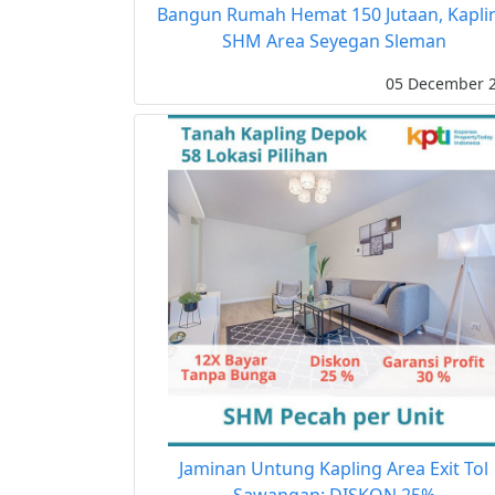
Bangun Rumah Hemat 150 Jutaan, Kapli
SHM Area Seyegan Sleman
05 December 
Jaminan Untung Kapling Area Exit Tol