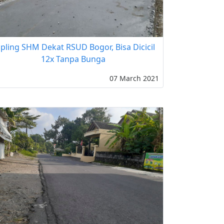
pling SHM Dekat RSUD Bogor, Bisa Dicicil
12x Tanpa Bunga
07 March 2021