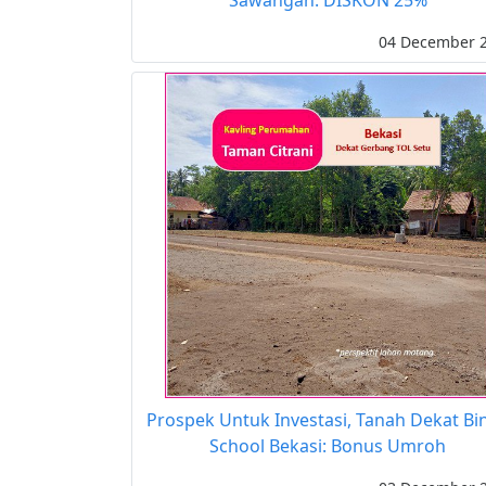
Sawangan: DISKON 25%
04 December 
Prospek Untuk Investasi, Tanah Dekat Bi
School Bekasi: Bonus Umroh