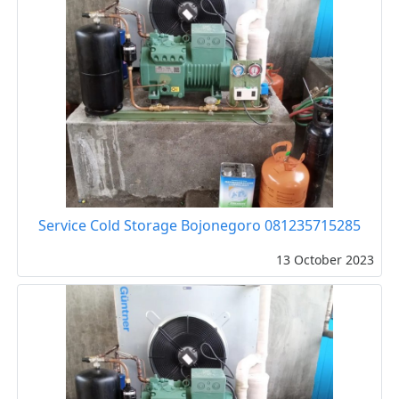
Service Cold Storage Bojonegoro 081235715285
13 October 2023