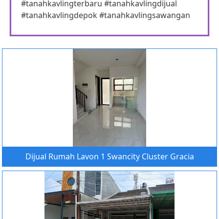
#tanahkavlingterbaru #tanahkavlingdijual
#tanahkavlingdepok #tanahkavlingsawangan
Dijual Rumah Lavon 1 Swancity Cluster Gracia