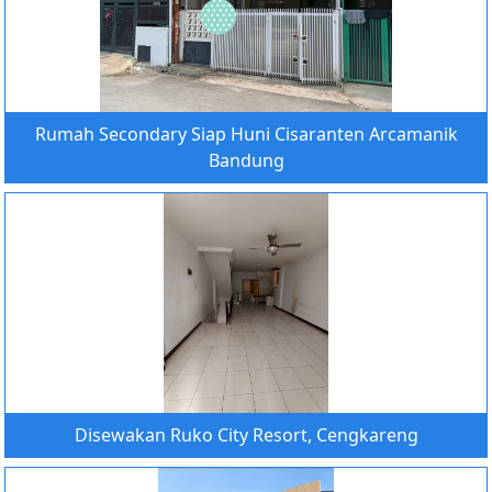
Rumah Secondary Siap Huni Cisaranten Arcamanik
Bandung
Disewakan Ruko City Resort, Cengkareng