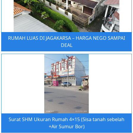
RUMAH LUAS DI JAGAKARSA – HARGA NEGO SAMPAI
DEAL
Surat SHM Ukuran Rumah 4×15 (Sisa tanah sebelah
+Air Sumur Bor)