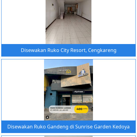
Disewakan Ruko City Resort, Cengkareng
Disewakan Ruko Gandeng di Sunrise Garden Kedoya