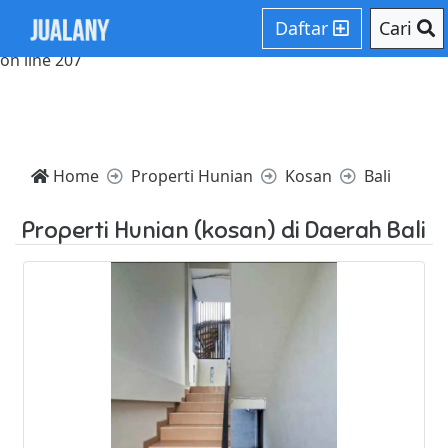
Notice: Trying to access array offset on value of type null in
Daftar
Cari
/home/websiteden/public_html/jualany.com/core/core.php
on line 207
Home
Properti Hunian
Kosan
Bali
Properti Hunian (kosan) di Daerah Bali