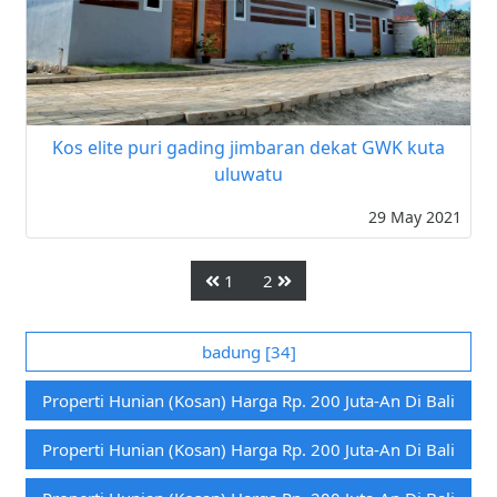
Kos elite puri gading jimbaran dekat GWK kuta
uluwatu
29 May 2021
1
2
badung [34]
Properti Hunian (kosan) Harga Rp. 200 Juta-An Di Bali
Properti Hunian (kosan) Harga Rp. 200 Juta-An Di Bali