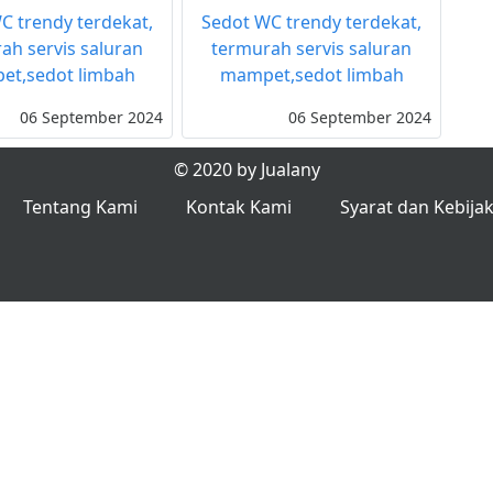
C trendy terdekat,
Sedot WC trendy terdekat,
ah servis saluran
termurah servis saluran
t,sedot limbah
mampet,sedot limbah
06 September 2024
06 September 2024
© 2020 by Jualany
Tentang Kami
Kontak Kami
Syarat dan Kebija