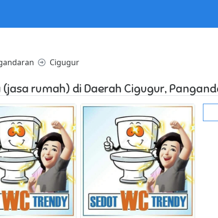
l in /home/websiteden/public_html/jualany.com/core/core.php
gandaran
Cigugur
 (jasa rumah) di Daerah Cigugur, Pangan