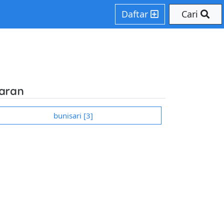
 on line 207
Daftar
Cari
daran
bunisari [3]