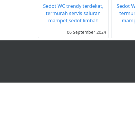
Sedot WC trendy terdekat,
Sedot W
termurah servis saluran
termur
mampet,sedot limbah
mampe
06 September 2024