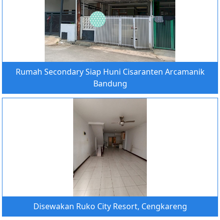
Rumah Secondary Siap Huni Cisaranten Arcamanik
Bandung
Disewakan Ruko City Resort, Cengkareng