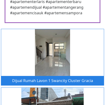
#apartementerlaris #apartementerbaru
#apartemendijual #apartementangerang
#apartemencisauk #apartemensampora
Dijual Rumah Lavon 1 Swancity Cluster Gracia