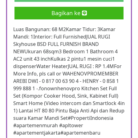
Bagikan ke
Luas Bangunan: 68 M2Kamar Tidur: 3Kamar
Mandi: 1Interior: Full FurnishedJUAL RUGI
Skyhouse BSD FULL FURNISH BRAND
NEWUkuran 68sqm3 Bedroom 1 Bathroom 4
AC2 unit 43 inchKulkas 2 pintu1 mesin cuci1
dispenserWater HeaterJUAL RUGI : RP 1.4MFor
More Info, pls call or WAHENOVPROMEMBER
AREBI DWI - 0 817 00 63 90 4 - HENRY - 0 858 1
999 888 1 -.fonownhenovpro Kitchen Set Full
Set (Kompor Cooker Hood, Sink, Kabinet Full)
Smart Home (Video intercom dan Smartlock 4in
1) Lantai HT 80 80 Pintu Baja Anti Api dan Redup
suara Kamar Mandi Set#PropertiIndonesia
#apartemenmurah #apltower
#apartementjakarta#apartemenbaru