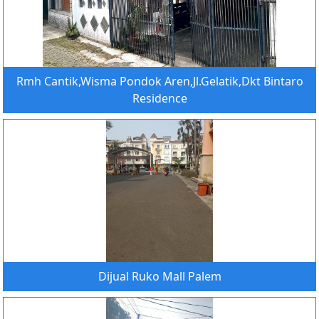
Rmh Cantik,Wisma Pondok Aren,Jl.Gelatik,Dkt Bintaro
Residence
Dijual Ruko Mall Palem