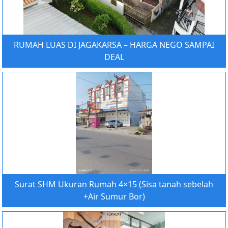
RUMAH LUAS DI JAGAKARSA – HARGA NEGO SAMPAI
DEAL
Surat SHM Ukuran Rumah 4×15 (Sisa tanah sebelah
+Air Sumur Bor)