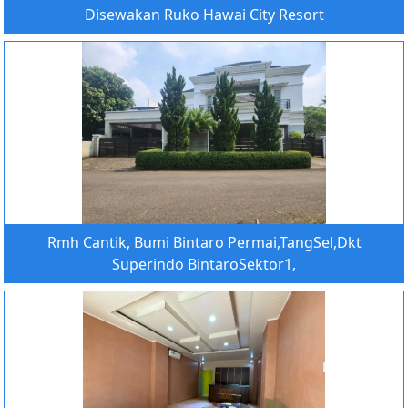
Disewakan Ruko Hawai City Resort
Rmh Cantik, Bumi Bintaro Permai,TangSel,Dkt
Superindo BintaroSektor1,