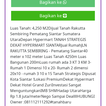
Bagikan ke
Bagikan ke
Luas Tanah: 4,250 M2Dijual Tanah Rakutta
Sembiring Pematang Siantar Sumatera
UtaraDepan Hypermart TANAH STRATEGIS
DEKAT HYPERMART SIANTARJual RumahJLN
RAKUTTA SEMBIRING - Pematang Siantar40
meter x 102 meter Luas Tanah 4250m Luas
Bangunan 200mLuas rumah ada 3 KT 3 KM 3-
Rumah 1 Dimensi 10 x 20- Rumah 2 dimensi
20x10 - rumah 3 10 x 15 Tanah Strategis Dipusat
Kota Siantar !Lokasi PremiumDekat Hypermart
Dekat Hotel Grand ZuriInvestasi Sangat
MenguntungkanIMB SHMHadap UtaraHarga
Rp 1.8 juta/meterNego Sampai DeallllHUBUNGI
Owner :081112111292#tanahbaru