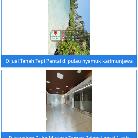
Dijual Tanah Tepi Pantai di pulau nyamuk karimunjawa