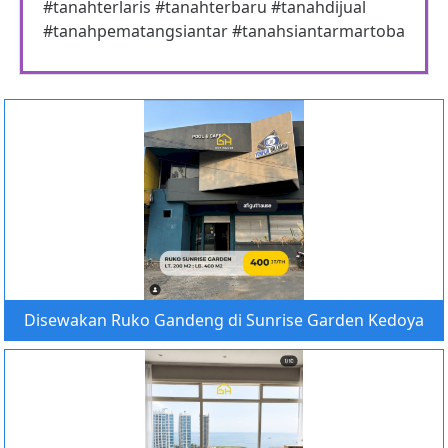
#tanahterlaris #tanahterbaru #tanahdijual
#tanahpematangsiantar #tanahsiantarmartoba
Disewakan Ruko Gandeng di Sunrise Garden Kedoya