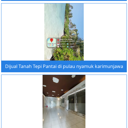
Dijual Tanah Tepi Pantai di pulau nyamuk karimunjawa