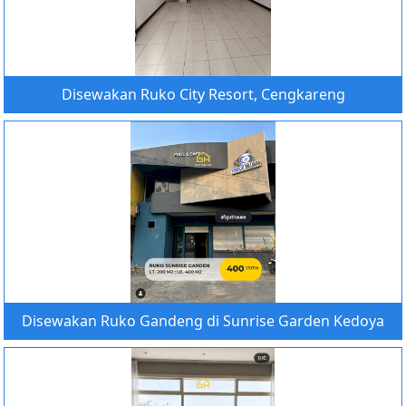
Disewakan Ruko City Resort, Cengkareng
Disewakan Ruko Gandeng di Sunrise Garden Kedoya