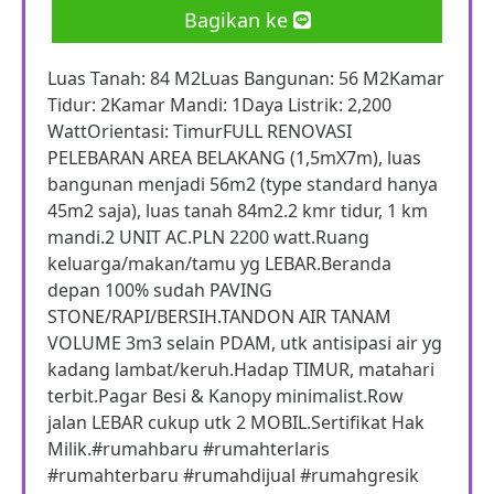
Bagikan ke
Luas Tanah: 84 M2Luas Bangunan: 56 M2Kamar
Tidur: 2Kamar Mandi: 1Daya Listrik: 2,200
WattOrientasi: TimurFULL RENOVASI
PELEBARAN AREA BELAKANG (1,5mX7m), luas
bangunan menjadi 56m2 (type standard hanya
45m2 saja), luas tanah 84m2.2 kmr tidur, 1 km
mandi.2 UNIT AC.PLN 2200 watt.Ruang
keluarga/makan/tamu yg LEBAR.Beranda
depan 100% sudah PAVING
STONE/RAPI/BERSIH.TANDON AIR TANAM
VOLUME 3m3 selain PDAM, utk antisipasi air yg
kadang lambat/keruh.Hadap TIMUR, matahari
terbit.Pagar Besi & Kanopy minimalist.Row
jalan LEBAR cukup utk 2 MOBIL.Sertifikat Hak
Milik.#rumahbaru #rumahterlaris
#rumahterbaru #rumahdijual #rumahgresik