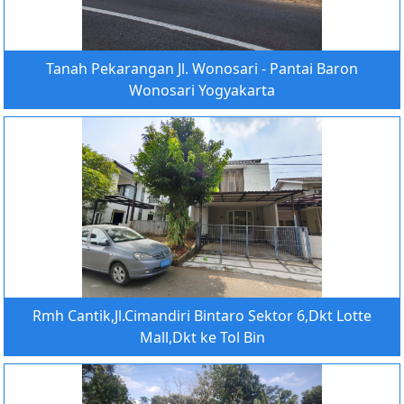
Tanah Pekarangan Jl. Wonosari - Pantai Baron
Wonosari Yogyakarta
Rmh Cantik,Jl.Cimandiri Bintaro Sektor 6,Dkt Lotte
Mall,Dkt ke Tol Bin