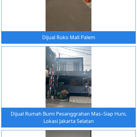
Dijual Ruko Mall Palem
Dijual Rumah Bumi Pesanggrahan Mas–Siap Huni,
Lokasi Jakarta Selatan