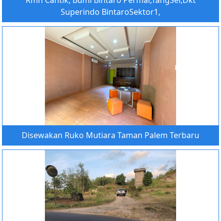
Rmh Cantik, Bumi Bintaro Permai,TangSel,Dkt
Superindo BintaroSektor1,
Disewakan Ruko Mutiara Taman Palem Terbaru